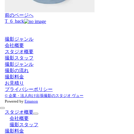
投
前のページへ
稿
T_6_back
ナ
ビ
撮影ジャンル
ゲ
会社概要
ー
スタジオ概要
シ
撮影スタッフ
ョ
撮影ジャンル
ン
撮影の流れ
撮影料金
お見積り
プライバシーポリシー
© 企業・法人向け出張撮影のスタジオ ヴュー
Powered by
Emanon
スタジオ概要
会社概要
撮影スタッフ
撮影料金