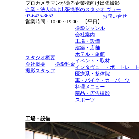
プロカメラマンが撮る企業様向け出張撮影
企業・法人向け出張撮影のスタジオ ヴュー
03-6425-8652
お問い合せ
営業時間：10:00～19:00 【平日】
撮影ジャンル
会社案内
工場・設備
建築・店舗
ホテル・旅館
スタジオ概要
イベント・取材
会社概要
撮影料金
インタヴュー・ポートレー
撮影スタッフ
医療系・整体院
車・バイク・カーパーツ
料理メニュー
商品・広告撮影
スポーツ
工場・設備