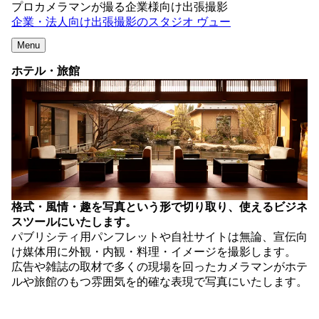
プロカメラマンが撮る企業様向け出張撮影
企業・法人向け出張撮影のスタジオ ヴュー
Menu
ホテル・旅館
格式・風情・趣を写真という形で切り取り、使えるビジネ
スツールにいたします。
パブリシティ用パンフレットや自社サイトは無論、宣伝向
け媒体用に外観・内観・料理・イメージを撮影します。
広告や雑誌の取材で多くの現場を回ったカメラマンがホテ
ルや旅館のもつ雰囲気を的確な表現で写真にいたします。