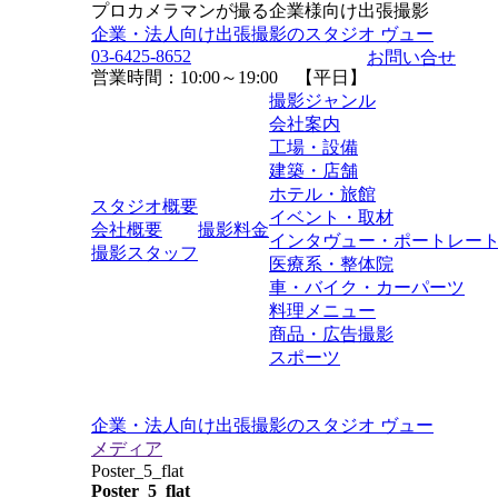
プロカメラマンが撮る企業様向け出張撮影
企業・法人向け出張撮影のスタジオ ヴュー
03-6425-8652
お問い合せ
営業時間：10:00～19:00 【平日】
撮影ジャンル
会社案内
工場・設備
建築・店舗
ホテル・旅館
スタジオ概要
イベント・取材
会社概要
撮影料金
インタヴュー・ポートレー
撮影スタッフ
医療系・整体院
車・バイク・カーパーツ
料理メニュー
商品・広告撮影
スポーツ
企業・法人向け出張撮影のスタジオ ヴュー
メディア
Poster_5_flat
Poster_5_flat