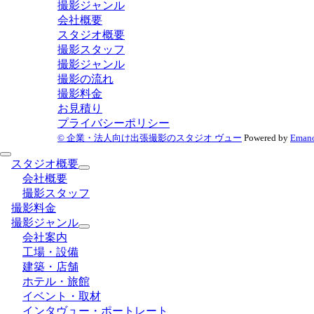
撮影ジャンル
シ
会社概要
ョ
スタジオ概要
ン
撮影スタッフ
撮影ジャンル
撮影の流れ
撮影料金
お見積り
プライバシーポリシー
© 企業・法人向け出張撮影のスタジオ ヴュー
Powered by
Eman
スタジオ概要
会社概要
撮影スタッフ
撮影料金
撮影ジャンル
会社案内
工場・設備
建築・店舗
ホテル・旅館
イベント・取材
インタヴュー・ポートレート