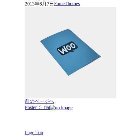
FameThemes
2013年6月7日
投
前のページへ
稿
Poster_5_flat
ナ
ビ
ゲ
Page Top
ー