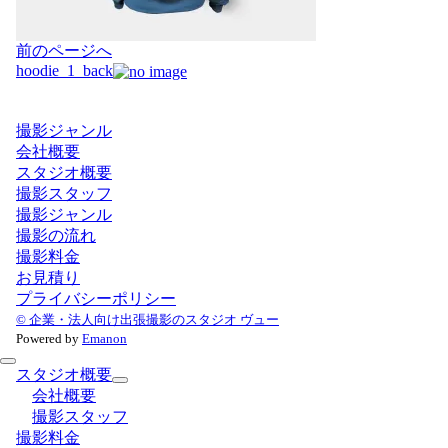
投
前のページへ
稿
hoodie_1_back
ナ
ビ
撮影ジャンル
ゲ
会社概要
ー
スタジオ概要
シ
撮影スタッフ
ョ
撮影ジャンル
ン
撮影の流れ
撮影料金
お見積り
プライバシーポリシー
© 企業・法人向け出張撮影のスタジオ ヴュー
Powered by
Emanon
スタジオ概要
会社概要
撮影スタッフ
撮影料金