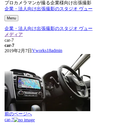
プロカメラマンが撮る企業様向け出張撮影
企業・法人向け出張撮影のスタジオ ヴュー
Menu
企業・法人向け出張撮影のスタジオ ヴュー
メディア
car-7
car-7
Vworks18admin
2019年2月7日
投
前のページへ
稿
car-7
ナ