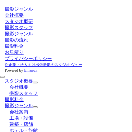
ビ
撮影ジャンル
ゲ
会社概要
ー
スタジオ概要
シ
撮影スタッフ
ョ
撮影ジャンル
ン
撮影の流れ
撮影料金
お見積り
プライバシーポリシー
© 企業・法人向け出張撮影のスタジオ ヴュー
Powered by
Emanon
スタジオ概要
会社概要
撮影スタッフ
撮影料金
撮影ジャンル
会社案内
工場・設備
建築・店舗
ホテル・旅館